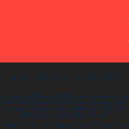
خط رايات الطباعي – خط نسخ – Rayat Arabic typeface
 حديث يتميز ببنية قوية وزوايا حادة تمنحه طابعًا جريئًا ومميزًا في ال
ب
رايات” اللغات العربية واللاتينية، مما يجعله خيارًا متعدد الاستخدامات
التي تتطلب توافقًا بين النصوص العربية واللاتينية.
يمات التي تحتاج إلى جاذبية بصرية وقوة تعبيرية، سواء في العناوين البا