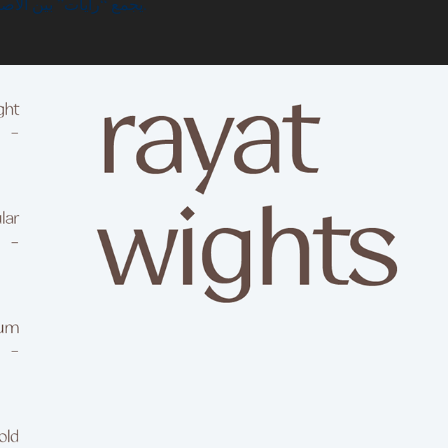
يجمع “رايات” بين الأصالة والجمال ليكون خيارًا مثاليًا للمصممين الذين يبحثون عن طابع عصري وقوي في تصاميمهم.