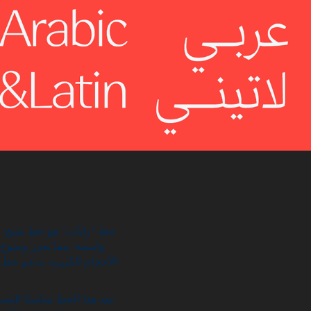
خط “رايات” هو خط نسخ عربي
الأحجام الكبيرة. يدعم خط “
يعد هذا الخط مناسبًا للتصم