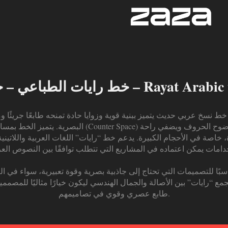
– خط نسخ – Rayat Arabic typeface
 نسخ عربي حديث يتميز ببنية قوية وزوايا حادة تمنحه طابعًا جريئًا وم
البصرية. يتميز الخط بمساحات تجويف داخلي (Counter Space)
 خاصة في الأحجام الكبيرة. يدعم خط “رايات” اللغات العربية واللاتينية،
دامات يمكن اعتماده في المشاريع التي تتطلب توافقًا بين النصوص العربية
سبًا للتصميمات التي تحتاج إلى جاذبية بصرية وقوة تعبيرية، سواء في العن
يجمع “رايات” بين الأصالة والجمال الهندسي ليكون خيارًا مثاليًا للمصمم
طابع عصري وقوي في تصاميمهم.